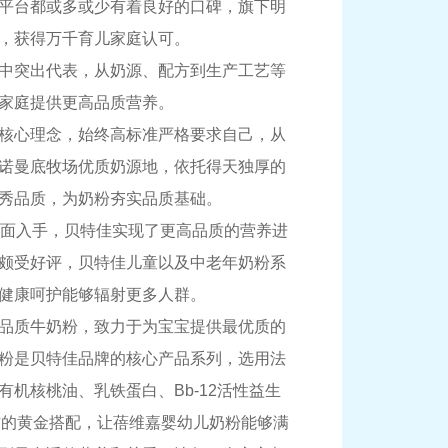
平台都或多或少有着良好的口碑，旗下明
，获得万千育儿家庭认可。
中突出代表，从奶源、配方到生产工艺等
家庭提供更高品质营养。
核心理念，始终高标准严格要求自己，从
诺曼底牧场优质奶源地，依托得天独厚的
秀品质，为奶粉夯实品质基础。
方面入手，贝特佳实现了更高品质的营养进
颇受好评，贝特佳儿童以及中老年奶粉系
健康呵护能够辐射更多人群。
品质牛奶粉，致力于为宝宝提供最优质的
粉是贝特佳品牌的核心产品系列，选用法
机核桃油、乳铁蛋白、Bb-12活性益生
方的黄金搭配，让蓓维嘉婴幼儿奶粉能够满