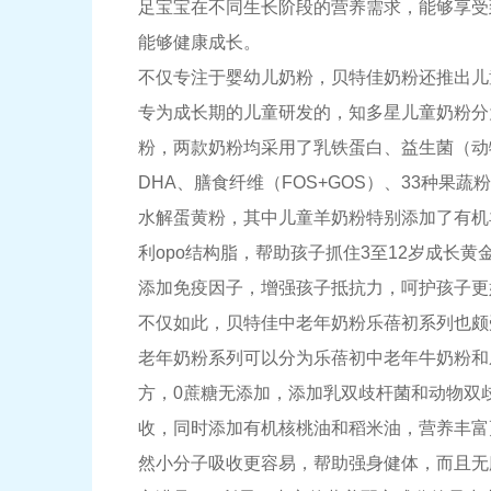
足宝宝在不同生长阶段的营养需求，能够享受
能够健康成长。
不仅专注于婴幼儿奶粉，贝特佳奶粉还推出儿
专为成长期的儿童研发的，知多星儿童奶粉分
粉，两款奶粉均采用了乳铁蛋白、益生菌（动物双
DHA、膳食纤维（FOS+GOS）、33种果
水解蛋黄粉，其中儿童羊奶粉特别添加了有机
利opo结构脂，帮助孩子抓住3至12岁成长黄
添加免疫因子，增强孩子抵抗力，呵护孩子更
不仅如此，贝特佳中老年奶粉乐蓓初系列也颇
老年奶粉系列可以分为乐蓓初中老年牛奶粉和
方，0蔗糖无添加，添加乳双歧杆菌和动物双
收，同时添加有机核桃油和稻米油，营养丰富
然小分子吸收更容易，帮助强身健体，而且无