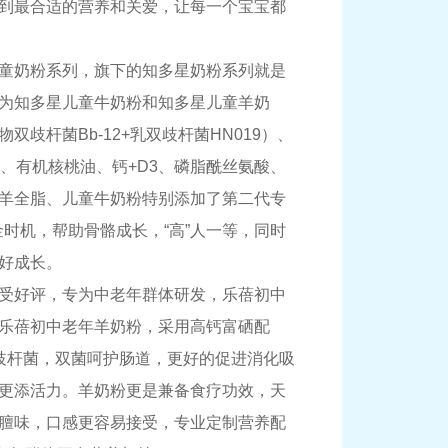
到最合适的营养和关爱，让每一个宝宝都
童奶粉系列，旗下的知多星奶粉系列就是
为知多星儿童牛奶粉和知多星儿童羊奶
歧杆菌Bb-12+乳双歧杆菌HN019）、
蔬粉、有机核桃油、钙+D3、磷脂酰丝氨酸、
羊全脂、儿童牛奶粉特别添加了第二代专
金时机，帮助骨骼成长，“高”人一等，同时
好成长。
受好评，专为中老年群体研发，乐蓓初中
乐蓓初中老年羊奶粉，采用高钙富硒配
歧杆菌，双菌呵护肠道，更好的促进消化吸
更添活力。羊奶粉更是兼备食疗功效，天
膻味，口感更容易接受，专业定制营养配