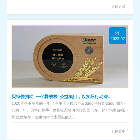
了解更多
20
2023-02
贝特佳捐助“一亿棵梭梭”公益项目，以实际行动深...
2020年是不平凡的一年,也是中国人民共同&ldquo;抗疫&rdquo;团结一
心的一年。贝特佳携手年度抗疫题材时代报告剧《在一起》为生命唱起
赞歌,致敬每一位疫情中付出贡献的人。
了解更多