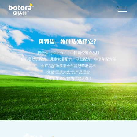
贝特佳，为什么选择它？
贝特佳（botora），中国新锐乳企品牌
拥有婴幼儿配方、儿童营养配方、孕妇配方、中老年配方等
全产品矩阵覆盖全年龄段营养需求
凭借“品质为先”的产品理念
已成为年轻宝妈的信赖之选！