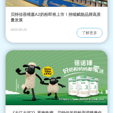
贝特佳蓓维嘉A2奶粉即将上市！持续赋能品牌高质
量发展
2023-05-25
了解更多
《大江大河2》再掀热潮，贝特佳羊奶粉蓓诺臻邀你