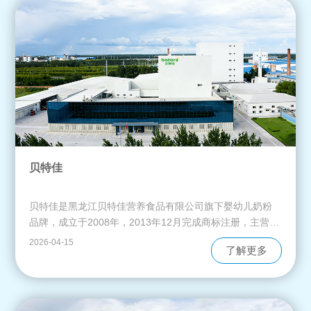
贝特佳
贝特佳是黑龙江贝特佳营养食品有限公司旗下婴幼儿奶粉
品牌，成立于2008年，2013年12月完成商标注册，主营配
方奶粉研发、生产及销售，覆盖婴幼儿至中老年全年龄段
2026-04-15
了解更多
产品线。