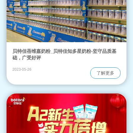
贝特佳蓓维嘉奶粉_贝特佳知多星奶粉-坚守品质基
础，广受好评
2023-05-26
了解更多